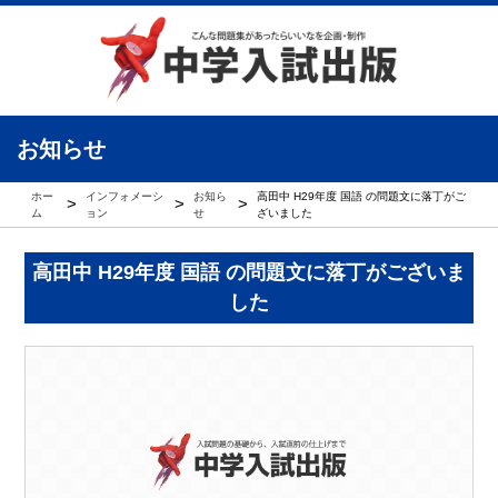
お知らせ
ホー
インフォメーシ
お知ら
高田中 H29年度 国語 の問題文に落丁がご
>
>
>
ム
ョン
せ
ざいました
高田中 H29年度 国語 の問題文に落丁がございま
した