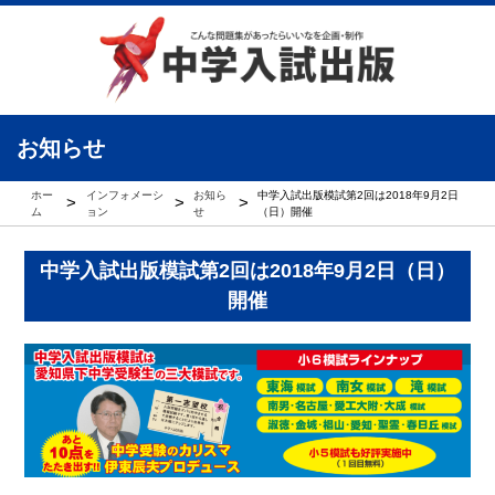
お知らせ
ホー
インフォメーシ
お知ら
中学入試出版模試第2回は2018年9月2日
>
>
>
ム
ョン
せ
（日）開催
中学入試出版模試第2回は2018年9月2日（日）
開催