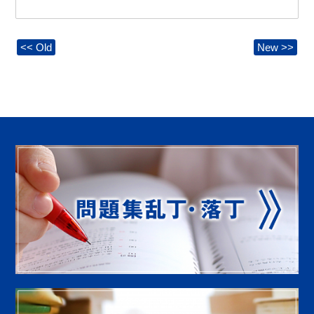
<< Old
New >>