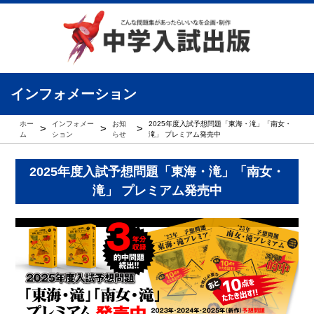
インフォメーション
ホー
インフォメー
お知
2025年度入試予想問題「東海・滝」「南女・
>
>
>
ム
ション
らせ
滝」 プレミアム発売中
2025年度入試予想問題「東海・滝」「南女・
滝」 プレミアム発売中