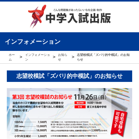
インフォメーション
ホー
インフォメーショ
お知ら
志望校模試「ズバリ的中模試」のお知
>
>
>
ム
ン
せ
らせ
志望校模試「ズバリ的中模試」のお知らせ