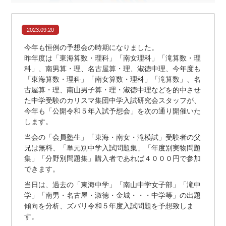
2023.09.20
今年も恒例の予想会の時期になりました。
昨年度は「東海算数・理科」「南女理科」「滝算数・理
科」、南男算・理、名古屋算・理、淑徳中理、今年度も
「東海算数・理科」「南女算数・理科」「滝算数」、名
古屋算・理、南山男子算・理・淑徳中理などを的中させ
た中学受験のカリスマ集団中学入試研究会スタッフが、
今年も「公開令和５年入試予想会」を次の通り開催いた
します。
当会の「会員塾生」「東海・南女・滝模試」受験者の父
兄は無料、「単元別中学入試問題集」「年度別実物問題
集」「分野別問題集」購入者であれば４０００円で参加
できます。
当日は、過去の「東海中学」「南山中学女子部」「滝中
学」「南男・名古屋・淑徳・金城・・・中学等」の出題
傾向を分析、ズバリ令和５年度入試問題を予想致しま
す。