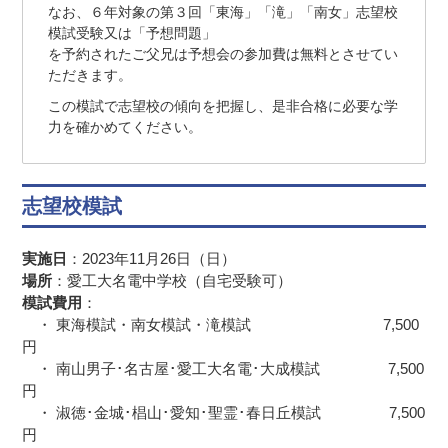
なお、６年対象の第３回「東海」「滝」「南女」志望校
模試受験又は「予想問題」
を予約されたご父兄は予想会の参加費は無料とさせてい
ただきます。
この模試で志望校の傾向を把握し、是非合格に必要な学
力を確かめてください。
志望校模試
実施日
：2023年11月26日（日）
場所
：愛工大名電中学校（自宅受験可）
模試費用
：
・ 東海模試・南女模試・滝模試 7,500
円
・ 南山男子･名古屋･愛工大名電･大成模試 7,500
円
・ 淑徳･金城･椙山･愛知･聖霊･春日丘模試 7,500
円