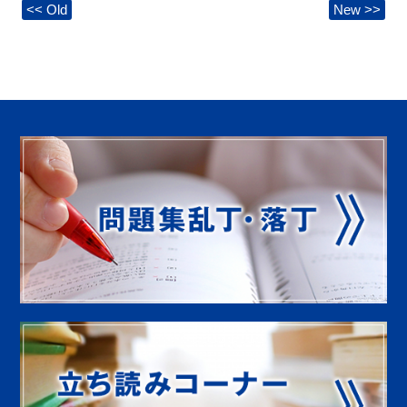
<< Old
New >>